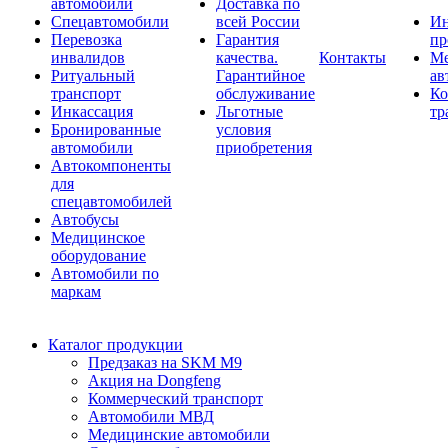
автомобили
Доставка по
Спецавтомобили
всей России
Ин
Перевозка
Гарантия
пр
инвалидов
качества.
Контакты
Ме
Ритуальный
Гарантийное
ав
транспорт
обслуживание
Ко
Инкассация
Льготные
тр
Бронированные
условия
автомобили
приобретения
Автокомпоненты
для
спецавтомобилей
Автобусы
Медицинское
оборудование
Автомобили по
маркам
Каталог продукции
Предзаказ на SKM M9
Акция на Dongfeng
Коммерческий транспорт
Автомобили МВД
Медицинские автомобили