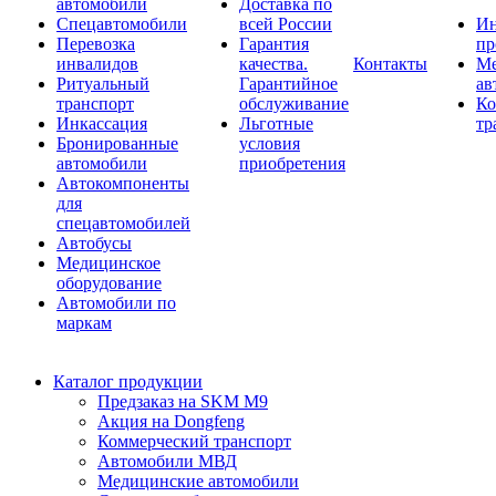
автомобили
Доставка по
Спецавтомобили
всей России
Ин
Перевозка
Гарантия
пр
инвалидов
качества.
Контакты
Ме
Ритуальный
Гарантийное
ав
транспорт
обслуживание
Ко
Инкассация
Льготные
тр
Бронированные
условия
автомобили
приобретения
Автокомпоненты
для
спецавтомобилей
Автобусы
Медицинское
оборудование
Автомобили по
маркам
Каталог продукции
Предзаказ на SKM M9
Акция на Dongfeng
Коммерческий транспорт
Автомобили МВД
Медицинские автомобили