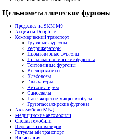
Цельнометаллические фургоны
Предзаказ на SKM M9
Акция на Dongfeng
Коммерческий транспорт
Грузовые фургоны
Рефрижераторы
Промтоварные фургоны
Цельнометаллические фургоны
Тентованные фургоны
Внедорожники
Хлебовозы
Эвакуаторы
Автоцистерны
Самосвалы
Пассажирские микроавтобусы
Грузопассажирские фургоны
Автомобили МВД
Медицинские автомобили
Спецавтомобили
Перевозка инвалидов
Ритуальный транспорт
Инкассация